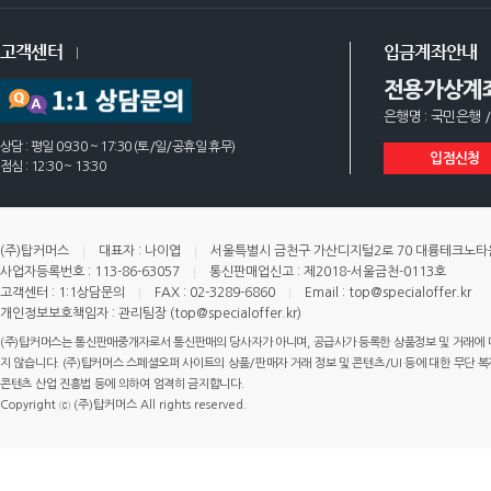
고객센터
입금계좌안내
전용가상계
은행명 : 국민은행 /
상담 : 평일 09:30 ~ 17:30 (토/일/공휴일 휴무)
입점신청
점심 : 12:30 ~ 13:30
(주)탑커머스
대표자 : 나이엽
서울특별시 금천구 가산디지털2로 70 대륭테크노타운 
사업자등록번호 : 113-86-63057
통신판매업신고 : 제2018-서울금천-0113호
고객센터 : 1:1상담문의
FAX : 02-3289-6860
Email : top@specialoffer.kr
개인정보보호책임자 : 관리팀장 (top@specialoffer.kr)
(주)탑커머스는 통신판매중개자로서 통신판매의 당사자가 아니며, 공급사가 등록한 상품정보 및 거래에 
지 않습니다. (주)탑커머스 스페셜오퍼 사이트의 상품/판매자 거래 정보 및 콘텐츠/UI 등에 대한 무단 복제
콘텐츠 산업 진흥법 등에 의하여 엄격히 금지합니다.
Copyright ⓒ (주)탑커머스 All rights reserved.