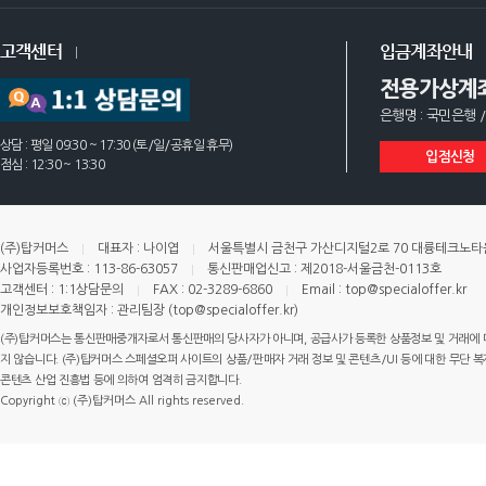
고객센터
입금계좌안내
전용가상계
은행명 : 국민은행 /
상담 : 평일 09:30 ~ 17:30 (토/일/공휴일 휴무)
입점신청
점심 : 12:30 ~ 13:30
(주)탑커머스
대표자 : 나이엽
서울특별시 금천구 가산디지털2로 70 대륭테크노타운 
사업자등록번호 : 113-86-63057
통신판매업신고 : 제2018-서울금천-0113호
고객센터 : 1:1상담문의
FAX : 02-3289-6860
Email : top@specialoffer.kr
개인정보보호책임자 : 관리팀장 (top@specialoffer.kr)
(주)탑커머스는 통신판매중개자로서 통신판매의 당사자가 아니며, 공급사가 등록한 상품정보 및 거래에 
지 않습니다. (주)탑커머스 스페셜오퍼 사이트의 상품/판매자 거래 정보 및 콘텐츠/UI 등에 대한 무단 복제
콘텐츠 산업 진흥법 등에 의하여 엄격히 금지합니다.
Copyright ⓒ (주)탑커머스 All rights reserved.