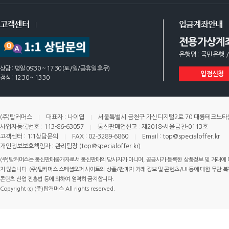
고객센터
입금계좌안내
전용가상계
은행명 : 국민은행 /
상담 : 평일 09:30 ~ 17:30 (토/일/공휴일 휴무)
입점신청
점심 : 12:30 ~ 13:30
(주)탑커머스
대표자 : 나이엽
서울특별시 금천구 가산디지털2로 70 대륭테크노타운 
사업자등록번호 : 113-86-63057
통신판매업신고 : 제2018-서울금천-0113호
고객센터 : 1:1상담문의
FAX : 02-3289-6860
Email : top@specialoffer.kr
개인정보보호책임자 : 관리팀장 (top@specialoffer.kr)
(주)탑커머스는 통신판매중개자로서 통신판매의 당사자가 아니며, 공급사가 등록한 상품정보 및 거래에 
지 않습니다. (주)탑커머스 스페셜오퍼 사이트의 상품/판매자 거래 정보 및 콘텐츠/UI 등에 대한 무단 복제
콘텐츠 산업 진흥법 등에 의하여 엄격히 금지합니다.
Copyright ⓒ (주)탑커머스 All rights reserved.