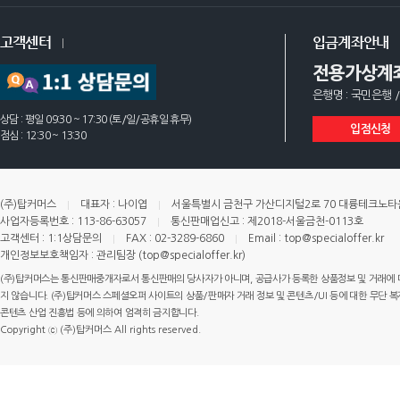
고객센터
입금계좌안내
전용가상계
은행명 : 국민은행 /
상담 : 평일 09:30 ~ 17:30 (토/일/공휴일 휴무)
입점신청
점심 : 12:30 ~ 13:30
(주)탑커머스
대표자 : 나이엽
서울특별시 금천구 가산디지털2로 70 대륭테크노타운 
사업자등록번호 : 113-86-63057
통신판매업신고 : 제2018-서울금천-0113호
고객센터 : 1:1상담문의
FAX : 02-3289-6860
Email : top@specialoffer.kr
개인정보보호책임자 : 관리팀장 (top@specialoffer.kr)
(주)탑커머스는 통신판매중개자로서 통신판매의 당사자가 아니며, 공급사가 등록한 상품정보 및 거래에 
지 않습니다. (주)탑커머스 스페셜오퍼 사이트의 상품/판매자 거래 정보 및 콘텐츠/UI 등에 대한 무단 복제
콘텐츠 산업 진흥법 등에 의하여 엄격히 금지합니다.
Copyright ⓒ (주)탑커머스 All rights reserved.