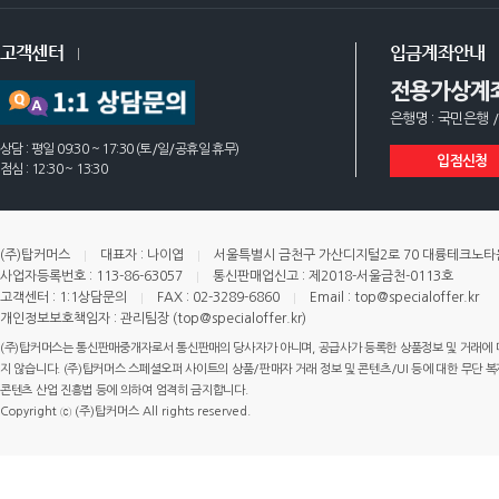
고객센터
입금계좌안내
전용가상계
은행명 : 국민은행 /
상담 : 평일 09:30 ~ 17:30 (토/일/공휴일 휴무)
입점신청
점심 : 12:30 ~ 13:30
(주)탑커머스
대표자 : 나이엽
서울특별시 금천구 가산디지털2로 70 대륭테크노타운 
사업자등록번호 : 113-86-63057
통신판매업신고 : 제2018-서울금천-0113호
고객센터 : 1:1상담문의
FAX : 02-3289-6860
Email : top@specialoffer.kr
개인정보보호책임자 : 관리팀장 (top@specialoffer.kr)
(주)탑커머스는 통신판매중개자로서 통신판매의 당사자가 아니며, 공급사가 등록한 상품정보 및 거래에 
지 않습니다. (주)탑커머스 스페셜오퍼 사이트의 상품/판매자 거래 정보 및 콘텐츠/UI 등에 대한 무단 복제
콘텐츠 산업 진흥법 등에 의하여 엄격히 금지합니다.
Copyright ⓒ (주)탑커머스 All rights reserved.