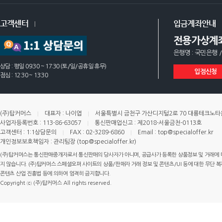
고객센터
입금계좌안내
전용가상계
은행명 : 국민은행 /
상담 : 평일 09:30 ~ 17:30 (토/일/공휴일 휴무)
입점신청
점심 : 12:30 ~ 13:30
(주)탑커머스
대표자 : 나이엽
서울특별시 금천구 가산디지털2로 70 대륭테크노타운 
사업자등록번호 : 113-86-63057
통신판매업신고 : 제2018-서울금천-0113호
고객센터 : 1:1상담문의
FAX : 02-3289-6860
Email : top@specialoffer.kr
개인정보보호책임자 : 관리팀장 (top@specialoffer.kr)
(주)탑커머스는 통신판매중개자로서 통신판매의 당사자가 아니며, 공급사가 등록한 상품정보 및 거래에 
지 않습니다. (주)탑커머스 스페셜오퍼 사이트의 상품/판매자 거래 정보 및 콘텐츠/UI 등에 대한 무단 복제
콘텐츠 산업 진흥법 등에 의하여 엄격히 금지합니다.
Copyright ⓒ (주)탑커머스 All rights reserved.