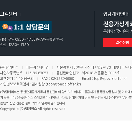
고객센터
입금계좌안내
전용가상계
은행명 : 국민은행 /
상담 : 평일 09:30 ~ 17:30 (토/일/공휴일 휴무)
입점신청
점심 : 12:30 ~ 13:30
(주)탑커머스
대표자 : 나이엽
서울특별시 금천구 가산디지털2로 70 대륭테크노타운 
사업자등록번호 : 113-86-63057
통신판매업신고 : 제2018-서울금천-0113호
고객센터 : 1:1상담문의
FAX : 02-3289-6860
Email : top@specialoffer.kr
개인정보보호책임자 : 관리팀장 (top@specialoffer.kr)
(주)탑커머스는 통신판매중개자로서 통신판매의 당사자가 아니며, 공급사가 등록한 상품정보 및 거래에 
지 않습니다. (주)탑커머스 스페셜오퍼 사이트의 상품/판매자 거래 정보 및 콘텐츠/UI 등에 대한 무단 복제
콘텐츠 산업 진흥법 등에 의하여 엄격히 금지합니다.
Copyright ⓒ (주)탑커머스 All rights reserved.