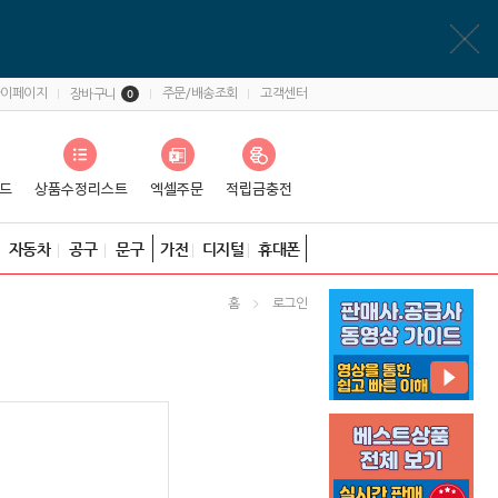
마이페이지
주문/배송조회
고객센터
장바구니
0
자동차
공구
문구
가전
디지털
휴대폰
홈
로그인