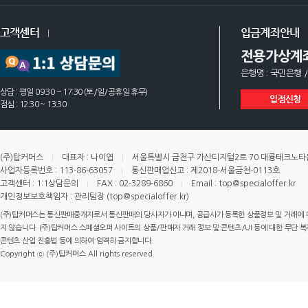
고객센터
입금계좌안내
전용가상계
은행명 : 국민은행 /
상담 : 평일 09:30 ~ 17:30 (토/일/공휴일 휴무)
입점신청
점심 : 12:30 ~ 13:30
(주)탑커머스
대표자 : 나이엽
서울특별시 금천구 가산디지털2로 70 대륭테크노타운 
사업자등록번호 : 113-86-63057
통신판매업신고 : 제2018-서울금천-0113호
고객센터 : 1:1상담문의
FAX : 02-3289-6860
Email : top@specialoffer.kr
개인정보보호책임자 : 관리팀장 (top@specialoffer.kr)
(주)탑커머스는 통신판매중개자로서 통신판매의 당사자가 아니며, 공급사가 등록한 상품정보 및 거래에 
지 않습니다. (주)탑커머스 스페셜오퍼 사이트의 상품/판매자 거래 정보 및 콘텐츠/UI 등에 대한 무단 복제
콘텐츠 산업 진흥법 등에 의하여 엄격히 금지합니다.
Copyright ⓒ (주)탑커머스 All rights reserved.