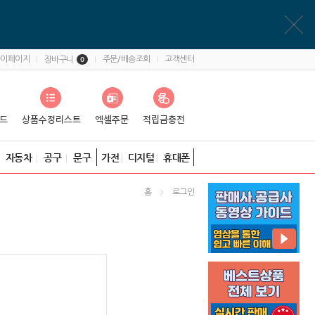
마이페이지
주문/배송조회
고객센터
장바구니
0
자동차
공구
문구
가전
디지털
휴대폰
홈
로그인