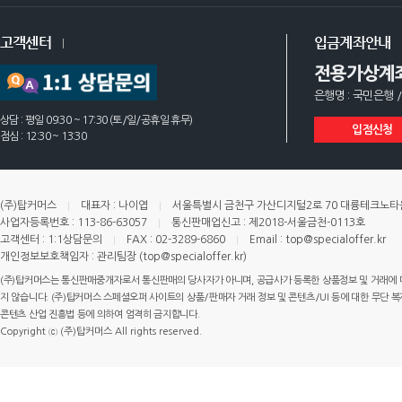
고객센터
입금계좌안내
전용가상계
은행명 : 국민은행 /
상담 : 평일 09:30 ~ 17:30 (토/일/공휴일 휴무)
입점신청
점심 : 12:30 ~ 13:30
(주)탑커머스
대표자 : 나이엽
서울특별시 금천구 가산디지털2로 70 대륭테크노타운 
사업자등록번호 : 113-86-63057
통신판매업신고 : 제2018-서울금천-0113호
고객센터 : 1:1상담문의
FAX : 02-3289-6860
Email : top@specialoffer.kr
개인정보보호책임자 : 관리팀장 (top@specialoffer.kr)
(주)탑커머스는 통신판매중개자로서 통신판매의 당사자가 아니며, 공급사가 등록한 상품정보 및 거래에 
지 않습니다. (주)탑커머스 스페셜오퍼 사이트의 상품/판매자 거래 정보 및 콘텐츠/UI 등에 대한 무단 복제
콘텐츠 산업 진흥법 등에 의하여 엄격히 금지합니다.
Copyright ⓒ (주)탑커머스 All rights reserved.