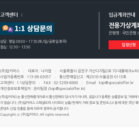
고객센터
입금계좌안내
전용가상계
은행명 : 국민은행 /
상담 : 평일 09:30 ~ 17:30 (토/일/공휴일 휴무)
입점신청
점심 : 12:30 ~ 13:30
(주)탑커머스
대표자 : 나이엽
서울특별시 금천구 가산디지털2로 70 대륭테크노타운 
사업자등록번호 : 113-86-63057
통신판매업신고 : 제2018-서울금천-0113호
고객센터 : 1:1상담문의
FAX : 02-3289-6860
Email : top@specialoffer.kr
개인정보보호책임자 : 관리팀장 (top@specialoffer.kr)
(주)탑커머스는 통신판매중개자로서 통신판매의 당사자가 아니며, 공급사가 등록한 상품정보 및 거래에 
지 않습니다. (주)탑커머스 스페셜오퍼 사이트의 상품/판매자 거래 정보 및 콘텐츠/UI 등에 대한 무단 복제
콘텐츠 산업 진흥법 등에 의하여 엄격히 금지합니다.
Copyright ⓒ (주)탑커머스 All rights reserved.