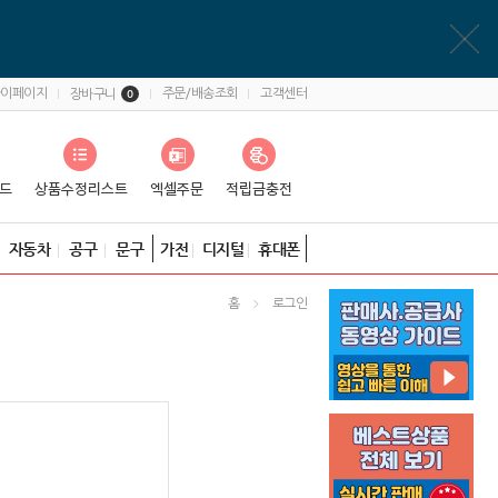
마이페이지
주문/배송조회
고객센터
장바구니
0
자동차
공구
문구
가전
디지털
휴대폰
홈
로그인