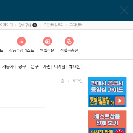
마이페이지
주문/배송조회
고객센터
장바구니
0
자동차
공구
문구
가전
디지털
휴대폰
홈
로그인