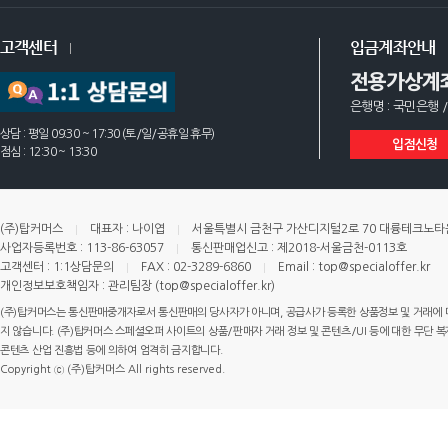
고객센터
입금계좌안내
전용가상계
은행명 : 국민은행 /
상담 : 평일 09:30 ~ 17:30 (토/일/공휴일 휴무)
입점신청
점심 : 12:30 ~ 13:30
(주)탑커머스
대표자 : 나이엽
서울특별시 금천구 가산디지털2로 70 대륭테크노타운 
사업자등록번호 : 113-86-63057
통신판매업신고 : 제2018-서울금천-0113호
고객센터 : 1:1상담문의
FAX : 02-3289-6860
Email : top@specialoffer.kr
개인정보보호책임자 : 관리팀장 (top@specialoffer.kr)
(주)탑커머스는 통신판매중개자로서 통신판매의 당사자가 아니며, 공급사가 등록한 상품정보 및 거래에 
지 않습니다. (주)탑커머스 스페셜오퍼 사이트의 상품/판매자 거래 정보 및 콘텐츠/UI 등에 대한 무단 복제
콘텐츠 산업 진흥법 등에 의하여 엄격히 금지합니다.
Copyright ⓒ (주)탑커머스 All rights reserved.