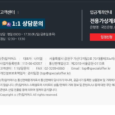
고객센터
입금계좌안내
전용가상계
은행명 : 국민은행 /
상담 : 평일 09:30 ~ 17:30 (토/일/공휴일 휴무)
입점신청
점심 : 12:30 ~ 13:30
(주)탑커머스
대표자 : 나이엽
서울특별시 금천구 가산디지털2로 70 대륭테크노타운 
사업자등록번호 : 113-86-63057
통신판매업신고 : 제2018-서울금천-0113호
고객센터 : 1:1상담문의
FAX : 02-3289-6860
Email : top@specialoffer.kr
개인정보보호책임자 : 관리팀장 (top@specialoffer.kr)
(주)탑커머스는 통신판매중개자로서 통신판매의 당사자가 아니며, 공급사가 등록한 상품정보 및 거래에 
지 않습니다. (주)탑커머스 스페셜오퍼 사이트의 상품/판매자 거래 정보 및 콘텐츠/UI 등에 대한 무단 복제
콘텐츠 산업 진흥법 등에 의하여 엄격히 금지합니다.
Copyright ⓒ (주)탑커머스 All rights reserved.