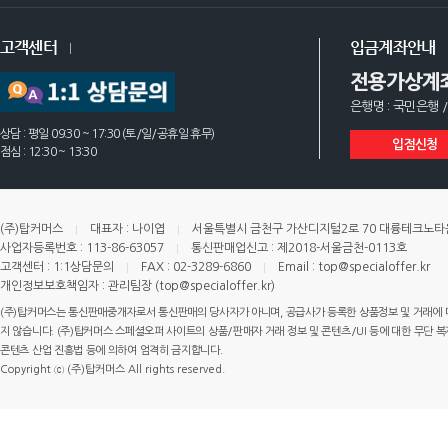
고객센터
입금계좌안내
전용가상계
은행명 : 국민은행 /
상담 : 평일 09:30 ~ 17:30 (토/일/공휴일 휴무)
입점신청
점심 : 12:30 ~ 13:30
(주)탑커머스
대표자 : 나이엽
서울특별시 금천구 가산디지털2로 70 대륭테크노타운 
사업자등록번호 : 113-86-63057
통신판매업신고 : 제2018-서울금천-0113호
고객센터 : 1:1상담문의
FAX : 02-3289-6860
Email : top@specialoffer.kr
개인정보보호책임자 : 관리팀장 (top@specialoffer.kr)
(주)탑커머스는 통신판매중개자로서 통신판매의 당사자가 아니며, 공급사가 등록한 상품정보 및 거래에 
지 않습니다. (주)탑커머스 스페셜오퍼 사이트의 상품/판매자 거래 정보 및 콘텐츠/UI 등에 대한 무단 복제
콘텐츠 산업 진흥법 등에 의하여 엄격히 금지합니다.
Copyright ⓒ (주)탑커머스 All rights reserved.