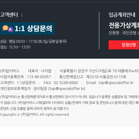
고객센터
입금계좌안내
전용가상계
은행명 : 국민은행 /
상담 : 평일 09:30 ~ 17:30 (토/일/공휴일 휴무)
입점신청
점심 : 12:30 ~ 13:30
(주)탑커머스
대표자 : 나이엽
서울특별시 금천구 가산디지털2로 70 대륭테크노타운 
사업자등록번호 : 113-86-63057
통신판매업신고 : 제2018-서울금천-0113호
고객센터 : 1:1상담문의
FAX : 02-3289-6860
Email : top@specialoffer.kr
개인정보보호책임자 : 관리팀장 (top@specialoffer.kr)
(주)탑커머스는 통신판매중개자로서 통신판매의 당사자가 아니며, 공급사가 등록한 상품정보 및 거래에 
지 않습니다. (주)탑커머스 스페셜오퍼 사이트의 상품/판매자 거래 정보 및 콘텐츠/UI 등에 대한 무단 복제
콘텐츠 산업 진흥법 등에 의하여 엄격히 금지합니다.
Copyright ⓒ (주)탑커머스 All rights reserved.