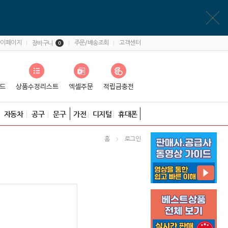
마이페이지
주문/배송조회
고객센터
장바구니
0
자동차
공구
문구
가전
디지털
휴대폰
홈
로그인