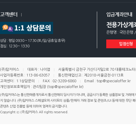
고객센터
입금계좌안내
전용가상계
은행명 : 국민은행 /
상담 : 평일 09:30 ~ 17:30 (토/일/공휴일 휴무)
입점신청
점심 : 12:30 ~ 13:30
(주)탑커머스
대표자 : 나이엽
서울특별시 금천구 가산디지털2로 70 대륭테크노타운 
사업자등록번호 : 113-86-63057
통신판매업신고 : 제2018-서울금천-0113호
고객센터 : 1:1상담문의
FAX : 02-3289-6860
Email : top@specialoffer.kr
개인정보보호책임자 : 관리팀장 (top@specialoffer.kr)
(주)탑커머스는 통신판매중개자로서 통신판매의 당사자가 아니며, 공급사가 등록한 상품정보 및 거래에 
지 않습니다. (주)탑커머스 스페셜오퍼 사이트의 상품/판매자 거래 정보 및 콘텐츠/UI 등에 대한 무단 복제
콘텐츠 산업 진흥법 등에 의하여 엄격히 금지합니다.
Copyright ⓒ (주)탑커머스 All rights reserved.