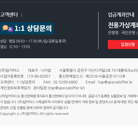
고객센터
입금계좌안내
전용가상계
은행명 : 국민은행 /
상담 : 평일 09:30 ~ 17:30 (토/일/공휴일 휴무)
입점신청
점심 : 12:30 ~ 13:30
(주)탑커머스
대표자 : 나이엽
서울특별시 금천구 가산디지털2로 70 대륭테크노타운 
사업자등록번호 : 113-86-63057
통신판매업신고 : 제2018-서울금천-0113호
고객센터 : 1:1상담문의
FAX : 02-3289-6860
Email : top@specialoffer.kr
개인정보보호책임자 : 관리팀장 (top@specialoffer.kr)
(주)탑커머스는 통신판매중개자로서 통신판매의 당사자가 아니며, 공급사가 등록한 상품정보 및 거래에 
지 않습니다. (주)탑커머스 스페셜오퍼 사이트의 상품/판매자 거래 정보 및 콘텐츠/UI 등에 대한 무단 복제
콘텐츠 산업 진흥법 등에 의하여 엄격히 금지합니다.
Copyright ⓒ (주)탑커머스 All rights reserved.