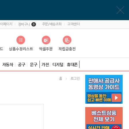
마이페이지
주문/배송조회
고객센터
장바구니
0
자동차
공구
문구
가전
디지털
휴대폰
홈
로그인