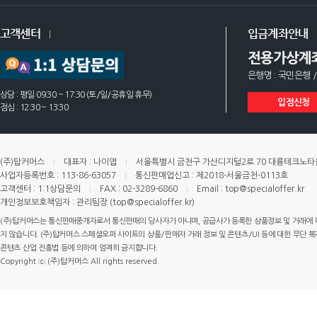
고객센터
입금계좌안내
전용가상계
은행명 : 국민은행 /
상담 : 평일 09:30 ~ 17:30 (토/일/공휴일 휴무)
입점신청
점심 : 12:30 ~ 13:30
(주)탑커머스
대표자 : 나이엽
서울특별시 금천구 가산디지털2로 70 대륭테크노타운 
사업자등록번호 : 113-86-63057
통신판매업신고 : 제2018-서울금천-0113호
고객센터 : 1:1상담문의
FAX : 02-3289-6860
Email : top@specialoffer.kr
개인정보보호책임자 : 관리팀장 (top@specialoffer.kr)
(주)탑커머스는 통신판매중개자로서 통신판매의 당사자가 아니며, 공급사가 등록한 상품정보 및 거래에 
지 않습니다. (주)탑커머스 스페셜오퍼 사이트의 상품/판매자 거래 정보 및 콘텐츠/UI 등에 대한 무단 복제
콘텐츠 산업 진흥법 등에 의하여 엄격히 금지합니다.
Copyright ⓒ (주)탑커머스 All rights reserved.