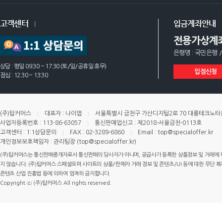
고객센터
입금계좌안내
전용가상계
은행명 : 국민은행 /
상담 : 평일 09:30 ~ 17:30 (토/일/공휴일 휴무)
입점신청
점심 : 12:30 ~ 13:30
(주)탑커머스
대표자 : 나이엽
서울특별시 금천구 가산디지털2로 70 대륭테크노타운 
사업자등록번호 : 113-86-63057
통신판매업신고 : 제2018-서울금천-0113호
고객센터 : 1:1상담문의
FAX : 02-3289-6860
Email : top@specialoffer.kr
개인정보보호책임자 : 관리팀장 (top@specialoffer.kr)
(주)탑커머스는 통신판매중개자로서 통신판매의 당사자가 아니며, 공급사가 등록한 상품정보 및 거래에 
지 않습니다. (주)탑커머스 스페셜오퍼 사이트의 상품/판매자 거래 정보 및 콘텐츠/UI 등에 대한 무단 복제
콘텐츠 산업 진흥법 등에 의하여 엄격히 금지합니다.
Copyright ⓒ (주)탑커머스 All rights reserved.