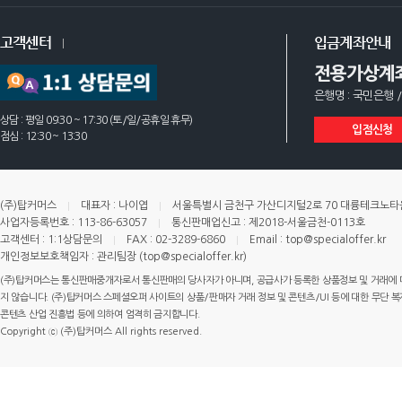
고객센터
입금계좌안내
전용가상계
은행명 : 국민은행 /
상담 : 평일 09:30 ~ 17:30 (토/일/공휴일 휴무)
입점신청
점심 : 12:30 ~ 13:30
(주)탑커머스
대표자 : 나이엽
서울특별시 금천구 가산디지털2로 70 대륭테크노타운 
사업자등록번호 : 113-86-63057
통신판매업신고 : 제2018-서울금천-0113호
고객센터 : 1:1상담문의
FAX : 02-3289-6860
Email : top@specialoffer.kr
개인정보보호책임자 : 관리팀장 (top@specialoffer.kr)
(주)탑커머스는 통신판매중개자로서 통신판매의 당사자가 아니며, 공급사가 등록한 상품정보 및 거래에 
지 않습니다. (주)탑커머스 스페셜오퍼 사이트의 상품/판매자 거래 정보 및 콘텐츠/UI 등에 대한 무단 복제
콘텐츠 산업 진흥법 등에 의하여 엄격히 금지합니다.
Copyright ⓒ (주)탑커머스 All rights reserved.