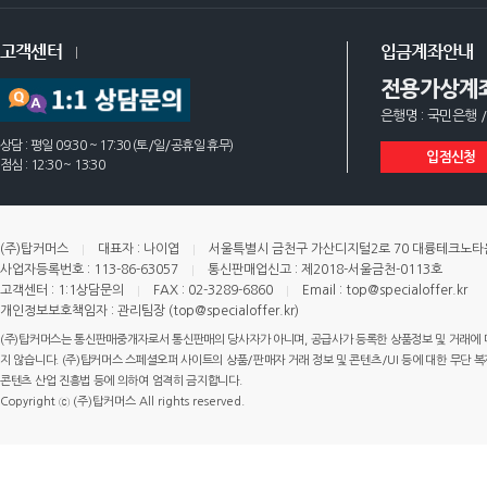
고객센터
입금계좌안내
전용가상계
은행명 : 국민은행 /
상담 : 평일 09:30 ~ 17:30 (토/일/공휴일 휴무)
입점신청
점심 : 12:30 ~ 13:30
(주)탑커머스
대표자 : 나이엽
서울특별시 금천구 가산디지털2로 70 대륭테크노타운 
사업자등록번호 : 113-86-63057
통신판매업신고 : 제2018-서울금천-0113호
고객센터 : 1:1상담문의
FAX : 02-3289-6860
Email : top@specialoffer.kr
개인정보보호책임자 : 관리팀장 (top@specialoffer.kr)
(주)탑커머스는 통신판매중개자로서 통신판매의 당사자가 아니며, 공급사가 등록한 상품정보 및 거래에 
지 않습니다. (주)탑커머스 스페셜오퍼 사이트의 상품/판매자 거래 정보 및 콘텐츠/UI 등에 대한 무단 복제
콘텐츠 산업 진흥법 등에 의하여 엄격히 금지합니다.
Copyright ⓒ (주)탑커머스 All rights reserved.