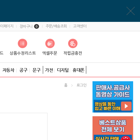
마이페이지
주문/배송조회
고객센터
장바구니
0
자동차
공구
문구
가전
디지털
휴대폰
홈
로그인