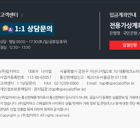
고객센터
입금계좌안내
전용가상계
은행명 : 국민은행 /
상담 : 평일 09:30 ~ 17:30 (토/일/공휴일 휴무)
입점신청
점심 : 12:30 ~ 13:30
(주)탑커머스
대표자 : 나이엽
서울특별시 금천구 가산디지털2로 70 대륭테크노타운 
사업자등록번호 : 113-86-63057
통신판매업신고 : 제2018-서울금천-0113호
고객센터 : 1:1상담문의
FAX : 02-3289-6860
Email : top@specialoffer.kr
개인정보보호책임자 : 관리팀장 (top@specialoffer.kr)
(주)탑커머스는 통신판매중개자로서 통신판매의 당사자가 아니며, 공급사가 등록한 상품정보 및 거래에 
지 않습니다. (주)탑커머스 스페셜오퍼 사이트의 상품/판매자 거래 정보 및 콘텐츠/UI 등에 대한 무단 복제
콘텐츠 산업 진흥법 등에 의하여 엄격히 금지합니다.
Copyright ⓒ (주)탑커머스 All rights reserved.