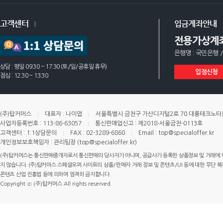
고객센터
입금계좌안내
전용가상계
은행명 : 국민은행 /
상담 : 평일 09:30 ~ 17:30 (토/일/공휴일 휴무)
입점신청
점심 : 12:30 ~ 13:30
(주)탑커머스
대표자 : 나이엽
서울특별시 금천구 가산디지털2로 70 대륭테크노타운 
사업자등록번호 : 113-86-63057
통신판매업신고 : 제2018-서울금천-0113호
고객센터 : 1:1상담문의
FAX : 02-3289-6860
Email : top@specialoffer.kr
개인정보보호책임자 : 관리팀장 (top@specialoffer.kr)
(주)탑커머스는 통신판매중개자로서 통신판매의 당사자가 아니며, 공급사가 등록한 상품정보 및 거래에 
지 않습니다. (주)탑커머스 스페셜오퍼 사이트의 상품/판매자 거래 정보 및 콘텐츠/UI 등에 대한 무단 복제
콘텐츠 산업 진흥법 등에 의하여 엄격히 금지합니다.
Copyright ⓒ (주)탑커머스 All rights reserved.