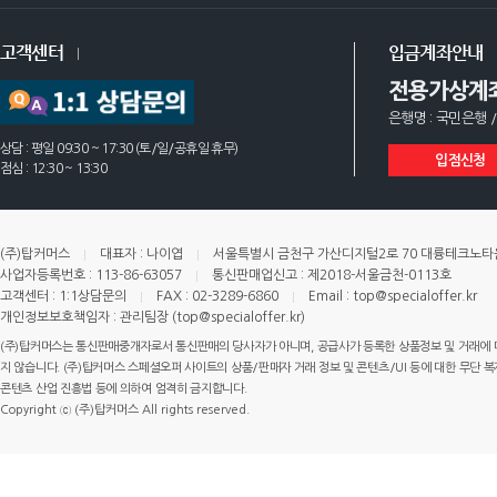
고객센터
입금계좌안내
전용가상계
은행명 : 국민은행 /
상담 : 평일 09:30 ~ 17:30 (토/일/공휴일 휴무)
입점신청
점심 : 12:30 ~ 13:30
(주)탑커머스
대표자 : 나이엽
서울특별시 금천구 가산디지털2로 70 대륭테크노타운 
사업자등록번호 : 113-86-63057
통신판매업신고 : 제2018-서울금천-0113호
고객센터 : 1:1상담문의
FAX : 02-3289-6860
Email : top@specialoffer.kr
개인정보보호책임자 : 관리팀장 (top@specialoffer.kr)
(주)탑커머스는 통신판매중개자로서 통신판매의 당사자가 아니며, 공급사가 등록한 상품정보 및 거래에 
지 않습니다. (주)탑커머스 스페셜오퍼 사이트의 상품/판매자 거래 정보 및 콘텐츠/UI 등에 대한 무단 복제
콘텐츠 산업 진흥법 등에 의하여 엄격히 금지합니다.
Copyright ⓒ (주)탑커머스 All rights reserved.