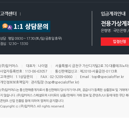
고객센터
입금계좌안내
전용가상계
은행명 : 국민은행 /
상담 : 평일 09:30 ~ 17:30 (토/일/공휴일 휴무)
입점신청
점심 : 12:30 ~ 13:30
(주)탑커머스
대표자 : 나이엽
서울특별시 금천구 가산디지털2로 70 대륭테크노타운 
사업자등록번호 : 113-86-63057
통신판매업신고 : 제2018-서울금천-0113호
고객센터 : 1:1상담문의
FAX : 02-3289-6860
Email : top@specialoffer.kr
개인정보보호책임자 : 관리팀장 (top@specialoffer.kr)
(주)탑커머스는 통신판매중개자로서 통신판매의 당사자가 아니며, 공급사가 등록한 상품정보 및 거래에 
지 않습니다. (주)탑커머스 스페셜오퍼 사이트의 상품/판매자 거래 정보 및 콘텐츠/UI 등에 대한 무단 복제
콘텐츠 산업 진흥법 등에 의하여 엄격히 금지합니다.
Copyright ⓒ (주)탑커머스 All rights reserved.