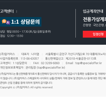
고객센터
입금계좌안내
전용가상계
은행명 : 국민은행 /
상담 : 평일 09:30 ~ 17:30 (토/일/공휴일 휴무)
입점신청
점심 : 12:30 ~ 13:30
(주)탑커머스
대표자 : 나이엽
서울특별시 금천구 가산디지털2로 70 대륭테크노타운 
사업자등록번호 : 113-86-63057
통신판매업신고 : 제2018-서울금천-0113호
고객센터 : 1:1상담문의
FAX : 02-3289-6860
Email : top@specialoffer.kr
개인정보보호책임자 : 관리팀장 (top@specialoffer.kr)
(주)탑커머스는 통신판매중개자로서 통신판매의 당사자가 아니며, 공급사가 등록한 상품정보 및 거래에 
지 않습니다. (주)탑커머스 스페셜오퍼 사이트의 상품/판매자 거래 정보 및 콘텐츠/UI 등에 대한 무단 복제
콘텐츠 산업 진흥법 등에 의하여 엄격히 금지합니다.
Copyright ⓒ (주)탑커머스 All rights reserved.