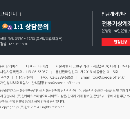
고객센터
입금계좌안내
전용가상계
은행명 : 국민은행 /
상담 : 평일 09:30 ~ 17:30 (토/일/공휴일 휴무)
입점신청
점심 : 12:30 ~ 13:30
(주)탑커머스
대표자 : 나이엽
서울특별시 금천구 가산디지털2로 70 대륭테크노타운 
사업자등록번호 : 113-86-63057
통신판매업신고 : 제2018-서울금천-0113호
고객센터 : 1:1상담문의
FAX : 02-3289-6860
Email : top@specialoffer.kr
개인정보보호책임자 : 관리팀장 (top@specialoffer.kr)
(주)탑커머스는 통신판매중개자로서 통신판매의 당사자가 아니며, 공급사가 등록한 상품정보 및 거래에 
지 않습니다. (주)탑커머스 스페셜오퍼 사이트의 상품/판매자 거래 정보 및 콘텐츠/UI 등에 대한 무단 복제
콘텐츠 산업 진흥법 등에 의하여 엄격히 금지합니다.
Copyright ⓒ (주)탑커머스 All rights reserved.