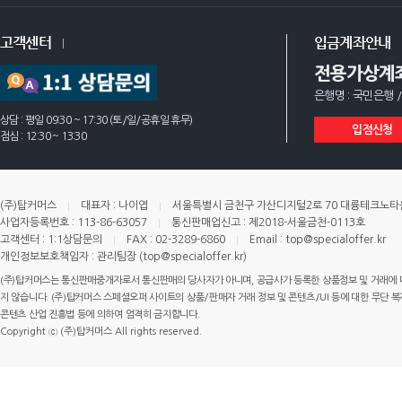
고객센터
입금계좌안내
전용가상계
은행명 : 국민은행 /
상담 : 평일 09:30 ~ 17:30 (토/일/공휴일 휴무)
입점신청
점심 : 12:30 ~ 13:30
(주)탑커머스
대표자 : 나이엽
서울특별시 금천구 가산디지털2로 70 대륭테크노타운 
사업자등록번호 : 113-86-63057
통신판매업신고 : 제2018-서울금천-0113호
고객센터 : 1:1상담문의
FAX : 02-3289-6860
Email : top@specialoffer.kr
개인정보보호책임자 : 관리팀장 (top@specialoffer.kr)
(주)탑커머스는 통신판매중개자로서 통신판매의 당사자가 아니며, 공급사가 등록한 상품정보 및 거래에 
지 않습니다. (주)탑커머스 스페셜오퍼 사이트의 상품/판매자 거래 정보 및 콘텐츠/UI 등에 대한 무단 복제
콘텐츠 산업 진흥법 등에 의하여 엄격히 금지합니다.
Copyright ⓒ (주)탑커머스 All rights reserved.