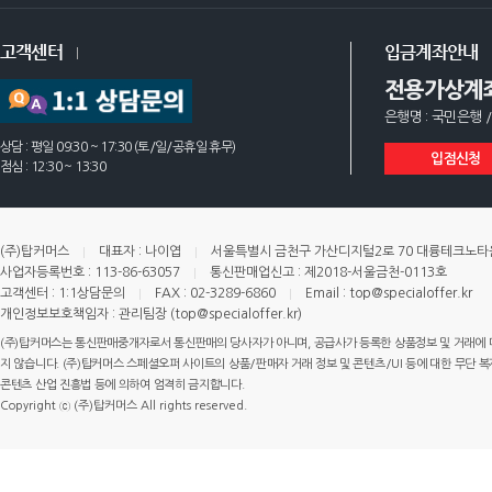
고객센터
입금계좌안내
전용가상계
은행명 : 국민은행 /
상담 : 평일 09:30 ~ 17:30 (토/일/공휴일 휴무)
입점신청
점심 : 12:30 ~ 13:30
(주)탑커머스
대표자 : 나이엽
서울특별시 금천구 가산디지털2로 70 대륭테크노타운 
사업자등록번호 : 113-86-63057
통신판매업신고 : 제2018-서울금천-0113호
고객센터 : 1:1상담문의
FAX : 02-3289-6860
Email : top@specialoffer.kr
개인정보보호책임자 : 관리팀장 (top@specialoffer.kr)
(주)탑커머스는 통신판매중개자로서 통신판매의 당사자가 아니며, 공급사가 등록한 상품정보 및 거래에 
지 않습니다. (주)탑커머스 스페셜오퍼 사이트의 상품/판매자 거래 정보 및 콘텐츠/UI 등에 대한 무단 복제
콘텐츠 산업 진흥법 등에 의하여 엄격히 금지합니다.
Copyright ⓒ (주)탑커머스 All rights reserved.