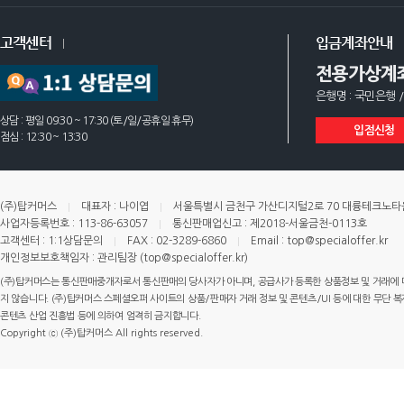
고객센터
입금계좌안내
전용가상계
은행명 : 국민은행 /
상담 : 평일 09:30 ~ 17:30 (토/일/공휴일 휴무)
입점신청
점심 : 12:30 ~ 13:30
(주)탑커머스
대표자 : 나이엽
서울특별시 금천구 가산디지털2로 70 대륭테크노타운 
사업자등록번호 : 113-86-63057
통신판매업신고 : 제2018-서울금천-0113호
고객센터 : 1:1상담문의
FAX : 02-3289-6860
Email : top@specialoffer.kr
개인정보보호책임자 : 관리팀장 (top@specialoffer.kr)
(주)탑커머스는 통신판매중개자로서 통신판매의 당사자가 아니며, 공급사가 등록한 상품정보 및 거래에 
지 않습니다. (주)탑커머스 스페셜오퍼 사이트의 상품/판매자 거래 정보 및 콘텐츠/UI 등에 대한 무단 복제
콘텐츠 산업 진흥법 등에 의하여 엄격히 금지합니다.
Copyright ⓒ (주)탑커머스 All rights reserved.