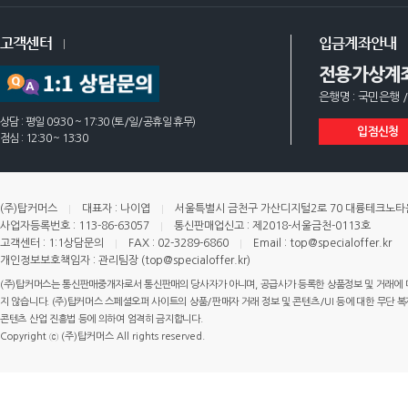
고객센터
입금계좌안내
전용가상계
은행명 : 국민은행 /
상담 : 평일 09:30 ~ 17:30 (토/일/공휴일 휴무)
입점신청
점심 : 12:30 ~ 13:30
(주)탑커머스
대표자 : 나이엽
서울특별시 금천구 가산디지털2로 70 대륭테크노타운 
사업자등록번호 : 113-86-63057
통신판매업신고 : 제2018-서울금천-0113호
고객센터 : 1:1상담문의
FAX : 02-3289-6860
Email : top@specialoffer.kr
개인정보보호책임자 : 관리팀장 (top@specialoffer.kr)
(주)탑커머스는 통신판매중개자로서 통신판매의 당사자가 아니며, 공급사가 등록한 상품정보 및 거래에 
지 않습니다. (주)탑커머스 스페셜오퍼 사이트의 상품/판매자 거래 정보 및 콘텐츠/UI 등에 대한 무단 복제
콘텐츠 산업 진흥법 등에 의하여 엄격히 금지합니다.
Copyright ⓒ (주)탑커머스 All rights reserved.