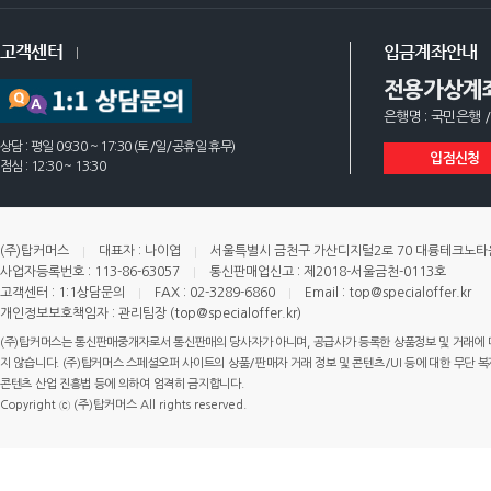
고객센터
입금계좌안내
전용가상계
은행명 : 국민은행 /
상담 : 평일 09:30 ~ 17:30 (토/일/공휴일 휴무)
입점신청
점심 : 12:30 ~ 13:30
(주)탑커머스
대표자 : 나이엽
서울특별시 금천구 가산디지털2로 70 대륭테크노타운 
사업자등록번호 : 113-86-63057
통신판매업신고 : 제2018-서울금천-0113호
고객센터 : 1:1상담문의
FAX : 02-3289-6860
Email : top@specialoffer.kr
개인정보보호책임자 : 관리팀장 (top@specialoffer.kr)
(주)탑커머스는 통신판매중개자로서 통신판매의 당사자가 아니며, 공급사가 등록한 상품정보 및 거래에 
지 않습니다. (주)탑커머스 스페셜오퍼 사이트의 상품/판매자 거래 정보 및 콘텐츠/UI 등에 대한 무단 복제
콘텐츠 산업 진흥법 등에 의하여 엄격히 금지합니다.
Copyright ⓒ (주)탑커머스 All rights reserved.