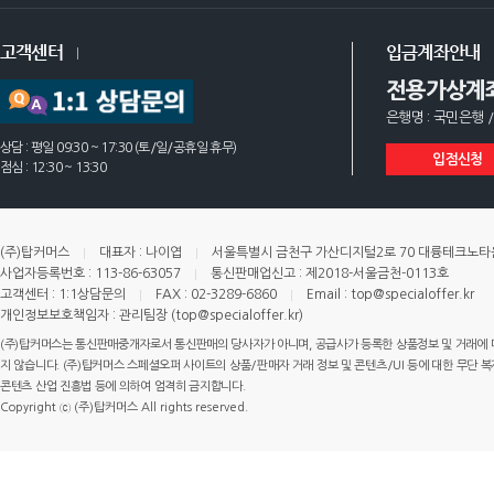
고객센터
입금계좌안내
전용가상계
은행명 : 국민은행 /
상담 : 평일 09:30 ~ 17:30 (토/일/공휴일 휴무)
입점신청
점심 : 12:30 ~ 13:30
(주)탑커머스
대표자 : 나이엽
서울특별시 금천구 가산디지털2로 70 대륭테크노타운 
사업자등록번호 : 113-86-63057
통신판매업신고 : 제2018-서울금천-0113호
고객센터 : 1:1상담문의
FAX : 02-3289-6860
Email : top@specialoffer.kr
개인정보보호책임자 : 관리팀장 (top@specialoffer.kr)
(주)탑커머스는 통신판매중개자로서 통신판매의 당사자가 아니며, 공급사가 등록한 상품정보 및 거래에 
지 않습니다. (주)탑커머스 스페셜오퍼 사이트의 상품/판매자 거래 정보 및 콘텐츠/UI 등에 대한 무단 복제
콘텐츠 산업 진흥법 등에 의하여 엄격히 금지합니다.
Copyright ⓒ (주)탑커머스 All rights reserved.