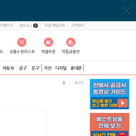
마이페이지
주문/배송조회
고객센터
장바구니
0
자동차
공구
문구
가전
디지털
휴대폰
홈
로그인