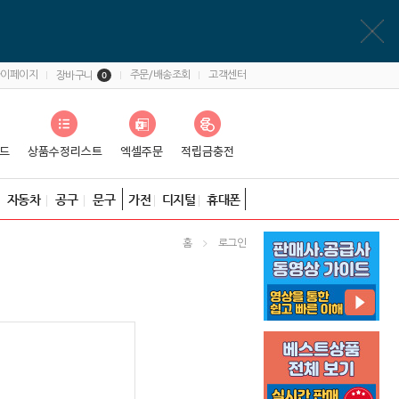
마이페이지
주문/배송조회
고객센터
장바구니
0
자동차
공구
문구
가전
디지털
휴대폰
홈
로그인