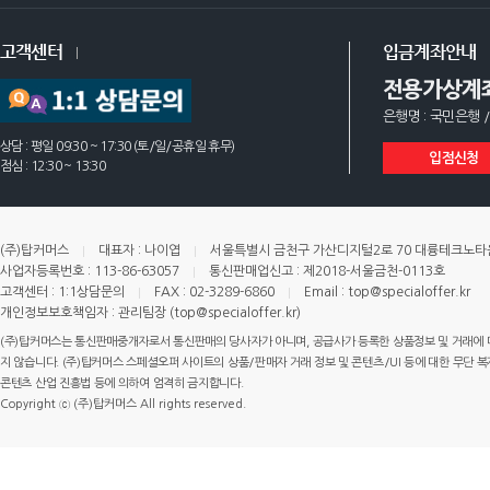
고객센터
입금계좌안내
전용가상계
은행명 : 국민은행 /
상담 : 평일 09:30 ~ 17:30 (토/일/공휴일 휴무)
입점신청
점심 : 12:30 ~ 13:30
(주)탑커머스
대표자 : 나이엽
서울특별시 금천구 가산디지털2로 70 대륭테크노타운 
사업자등록번호 : 113-86-63057
통신판매업신고 : 제2018-서울금천-0113호
고객센터 : 1:1상담문의
FAX : 02-3289-6860
Email : top@specialoffer.kr
개인정보보호책임자 : 관리팀장 (top@specialoffer.kr)
(주)탑커머스는 통신판매중개자로서 통신판매의 당사자가 아니며, 공급사가 등록한 상품정보 및 거래에 
지 않습니다. (주)탑커머스 스페셜오퍼 사이트의 상품/판매자 거래 정보 및 콘텐츠/UI 등에 대한 무단 복제
콘텐츠 산업 진흥법 등에 의하여 엄격히 금지합니다.
Copyright ⓒ (주)탑커머스 All rights reserved.