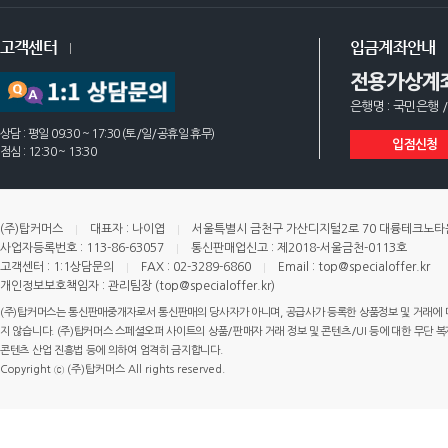
고객센터
입금계좌안내
전용가상계
은행명 : 국민은행 /
상담 : 평일 09:30 ~ 17:30 (토/일/공휴일 휴무)
입점신청
점심 : 12:30 ~ 13:30
(주)탑커머스
대표자 : 나이엽
서울특별시 금천구 가산디지털2로 70 대륭테크노타운 
사업자등록번호 : 113-86-63057
통신판매업신고 : 제2018-서울금천-0113호
고객센터 : 1:1상담문의
FAX : 02-3289-6860
Email : top@specialoffer.kr
개인정보보호책임자 : 관리팀장 (top@specialoffer.kr)
(주)탑커머스는 통신판매중개자로서 통신판매의 당사자가 아니며, 공급사가 등록한 상품정보 및 거래에 
지 않습니다. (주)탑커머스 스페셜오퍼 사이트의 상품/판매자 거래 정보 및 콘텐츠/UI 등에 대한 무단 복제
콘텐츠 산업 진흥법 등에 의하여 엄격히 금지합니다.
Copyright ⓒ (주)탑커머스 All rights reserved.