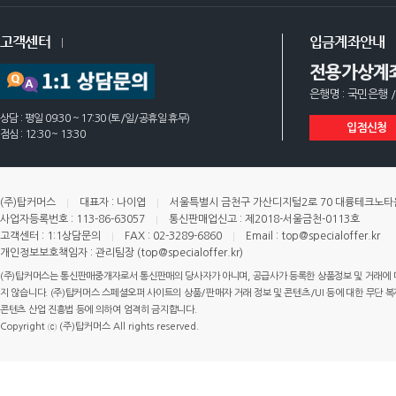
고객센터
입금계좌안내
전용가상계
은행명 : 국민은행 /
상담 : 평일 09:30 ~ 17:30 (토/일/공휴일 휴무)
입점신청
점심 : 12:30 ~ 13:30
(주)탑커머스
대표자 : 나이엽
서울특별시 금천구 가산디지털2로 70 대륭테크노타운 
사업자등록번호 : 113-86-63057
통신판매업신고 : 제2018-서울금천-0113호
고객센터 : 1:1상담문의
FAX : 02-3289-6860
Email : top@specialoffer.kr
개인정보보호책임자 : 관리팀장 (top@specialoffer.kr)
(주)탑커머스는 통신판매중개자로서 통신판매의 당사자가 아니며, 공급사가 등록한 상품정보 및 거래에 
지 않습니다. (주)탑커머스 스페셜오퍼 사이트의 상품/판매자 거래 정보 및 콘텐츠/UI 등에 대한 무단 복제
콘텐츠 산업 진흥법 등에 의하여 엄격히 금지합니다.
Copyright ⓒ (주)탑커머스 All rights reserved.