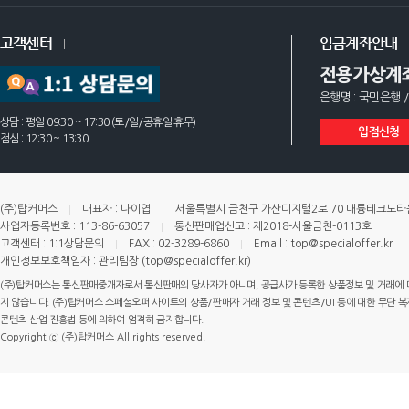
고객센터
입금계좌안내
전용가상계
은행명 : 국민은행 /
상담 : 평일 09:30 ~ 17:30 (토/일/공휴일 휴무)
입점신청
점심 : 12:30 ~ 13:30
(주)탑커머스
대표자 : 나이엽
서울특별시 금천구 가산디지털2로 70 대륭테크노타운 
사업자등록번호 : 113-86-63057
통신판매업신고 : 제2018-서울금천-0113호
고객센터 : 1:1상담문의
FAX : 02-3289-6860
Email : top@specialoffer.kr
개인정보보호책임자 : 관리팀장 (top@specialoffer.kr)
(주)탑커머스는 통신판매중개자로서 통신판매의 당사자가 아니며, 공급사가 등록한 상품정보 및 거래에 
지 않습니다. (주)탑커머스 스페셜오퍼 사이트의 상품/판매자 거래 정보 및 콘텐츠/UI 등에 대한 무단 복제
콘텐츠 산업 진흥법 등에 의하여 엄격히 금지합니다.
Copyright ⓒ (주)탑커머스 All rights reserved.