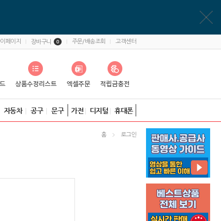
마이페이지
주문/배송조회
고객센터
장바구니
0
자동차
공구
문구
가전
디지털
휴대폰
홈
로그인