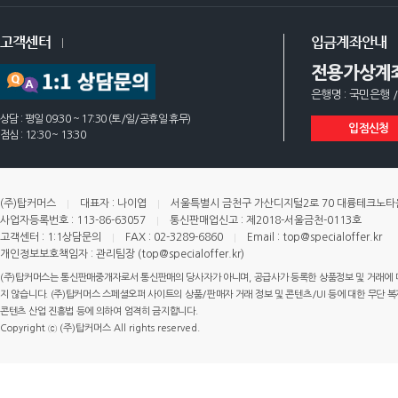
고객센터
입금계좌안내
전용가상계
은행명 : 국민은행 /
상담 : 평일 09:30 ~ 17:30 (토/일/공휴일 휴무)
입점신청
점심 : 12:30 ~ 13:30
(주)탑커머스
대표자 : 나이엽
서울특별시 금천구 가산디지털2로 70 대륭테크노타운 
사업자등록번호 : 113-86-63057
통신판매업신고 : 제2018-서울금천-0113호
고객센터 : 1:1상담문의
FAX : 02-3289-6860
Email : top@specialoffer.kr
개인정보보호책임자 : 관리팀장 (top@specialoffer.kr)
(주)탑커머스는 통신판매중개자로서 통신판매의 당사자가 아니며, 공급사가 등록한 상품정보 및 거래에 
지 않습니다. (주)탑커머스 스페셜오퍼 사이트의 상품/판매자 거래 정보 및 콘텐츠/UI 등에 대한 무단 복제
콘텐츠 산업 진흥법 등에 의하여 엄격히 금지합니다.
Copyright ⓒ (주)탑커머스 All rights reserved.