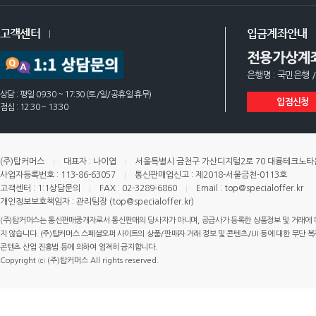
고객센터
입금계좌안내
전용가상계
은행명 : 국민은행 /
상담 : 평일 09:30 ~ 17:30 (토/일/공휴일 휴무)
입점신청
점심 : 12:30 ~ 13:30
(주)탑커머스
대표자 : 나이엽
서울특별시 금천구 가산디지털2로 70 대륭테크노타운 
사업자등록번호 : 113-86-63057
통신판매업신고 : 제2018-서울금천-0113호
고객센터 : 1:1상담문의
FAX : 02-3289-6860
Email : top@specialoffer.kr
개인정보보호책임자 : 관리팀장 (top@specialoffer.kr)
(주)탑커머스는 통신판매중개자로서 통신판매의 당사자가 아니며, 공급사가 등록한 상품정보 및 거래에 
지 않습니다. (주)탑커머스 스페셜오퍼 사이트의 상품/판매자 거래 정보 및 콘텐츠/UI 등에 대한 무단 복제
콘텐츠 산업 진흥법 등에 의하여 엄격히 금지합니다.
Copyright ⓒ (주)탑커머스 All rights reserved.