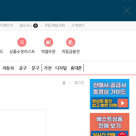
마이페이지
주문/배송조회
고객센터
장바구니
0
자동차
공구
문구
가전
디지털
휴대폰
홈
로그인