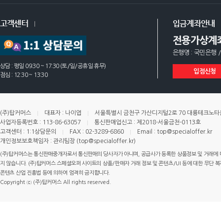
고객센터
입금계좌안내
전용가상계
은행명 : 국민은행 /
상담 : 평일 09:30 ~ 17:30 (토/일/공휴일 휴무)
입점신청
점심 : 12:30 ~ 13:30
(주)탑커머스
대표자 : 나이엽
서울특별시 금천구 가산디지털2로 70 대륭테크노타운 
사업자등록번호 : 113-86-63057
통신판매업신고 : 제2018-서울금천-0113호
고객센터 : 1:1상담문의
FAX : 02-3289-6860
Email : top@specialoffer.kr
개인정보보호책임자 : 관리팀장 (top@specialoffer.kr)
(주)탑커머스는 통신판매중개자로서 통신판매의 당사자가 아니며, 공급사가 등록한 상품정보 및 거래에 
지 않습니다. (주)탑커머스 스페셜오퍼 사이트의 상품/판매자 거래 정보 및 콘텐츠/UI 등에 대한 무단 복제
콘텐츠 산업 진흥법 등에 의하여 엄격히 금지합니다.
Copyright ⓒ (주)탑커머스 All rights reserved.